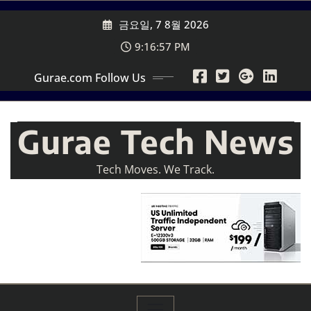
Skip
금요일, 7 8월 2026
to
content
9:16:59 PM
Gurae.com Follow Us
Gurae Tech News
Tech Moves. We Track.