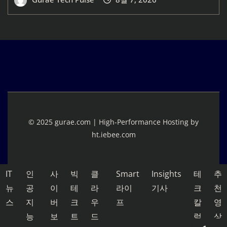
© 2025 gurae.com | High-Performance Hosting by
ht.iebee.com
IT
인
사
빅
클
Smart
Insights
테
추
뉴
공
이
테
라
라이
기사
크
천
스
지
버
크
우
프
칼
영
능
보
트
드
럼
상