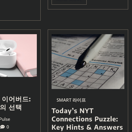
 이어버드:
SMART 라이프
의 선택
Today’s NYT
Connections Puzzle:
Pulse
Key Hints & Answers
0