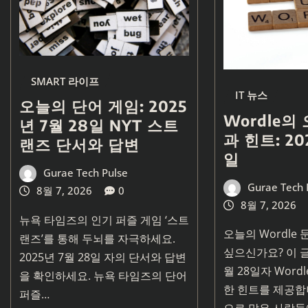
SMART 라이프
IT 뉴스
오늘의 단어 게임: 2025
Wordle의
년 7월 28일 NYT 스트
과 힌트: 20
랜즈 단서와 답변
일
Gurae Tech Pulse
Gurae Tech 
8월 7, 2026
0
8월 7, 2026
뉴욕 타임즈의 인기 퍼즐 게임 ‘스트
오늘의 Wordle
랜즈’를 통해 두뇌를 자극하세요.
싶으신가요? 이 글
2025년 7월 28일 자의 단서와 답변
월 28일자 Word
을 확인하세요. 뉴욕 타임즈의 단어
한 힌트를 제공합
퍼즐…