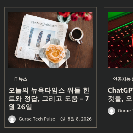
지
매
김
IT 뉴스
인공지능 (
오늘의 뉴욕타임스 워들 힌
ChatG
트와 정답, 그리고 도움 – 7
것들, 오
월 26일
Gurae 
Gurae Tech Pulse
8월 8, 2026