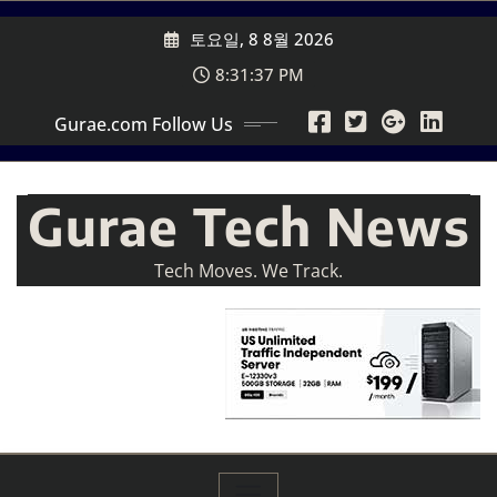
Skip
토요일, 8 8월 2026
to
content
8:31:39 PM
Gurae.com Follow Us
Gurae Tech News
Tech Moves. We Track.