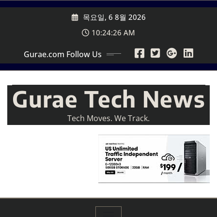
Skip
목요일, 6 8월 2026
to
content
10:24:27 AM
Gurae.com Follow Us
Gurae Tech News
Tech Moves. We Track.