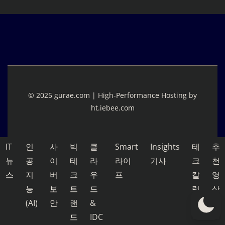
© 2025 gurae.com | High-Performance Hosting by
ht.iebee.com
IT
인
사
빅
클
Smart
Insights
테
추
뉴
공
이
테
라
라이
기사
크
천
스
지
버
크
우
프
칼
영
능
보
트
드
럼
상
(AI)
안
랜
&
드
IDC