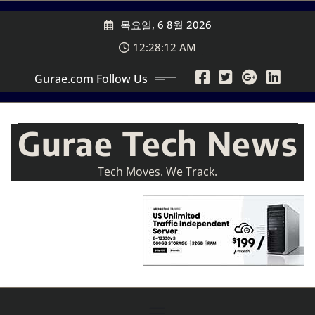
Skip
목요일, 6 8월 2026
to
content
12:28:13 AM
Gurae.com Follow Us
Gurae Tech News
Tech Moves. We Track.