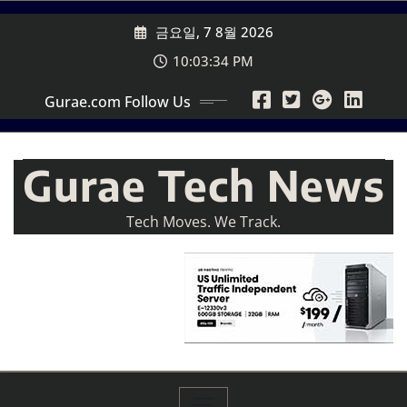
Skip
금요일, 7 8월 2026
to
content
10:03:36 PM
Gurae.com Follow Us
Gurae Tech News
Tech Moves. We Track.