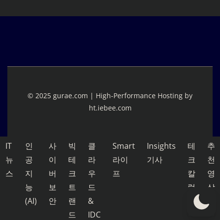
© 2025 gurae.com | High-Performance Hosting by
ht.iebee.com
IT
인
사
빅
클
Smart
Insights
테
추
뉴
공
이
테
라
라이
기사
크
천
스
지
버
크
우
프
칼
영
능
보
트
드
럼
상
(AI)
안
랜
&
드
IDC