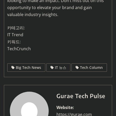
looking to make an impact. Don’t miss out on this
opportunity to elevate your brand and gain
valuable industry insights.
카테고리:
IT Trend
키워드:
TechCrunch
Big Tech News
IT 뉴스
Tech Column
Gurae Tech Pulse
Website:
https://gurae.com