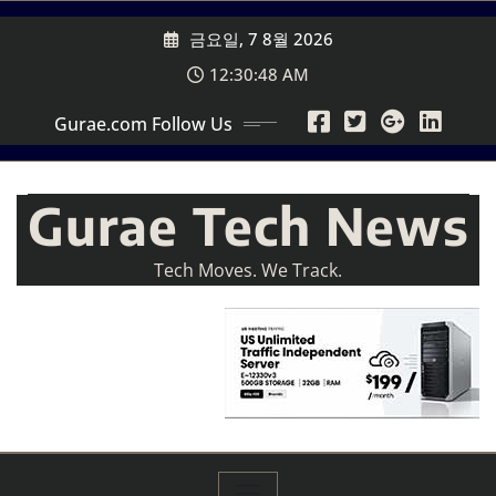
Skip
금요일, 7 8월 2026
to
content
12:30:50 AM
Gurae.com Follow Us
Gurae Tech News
Tech Moves. We Track.