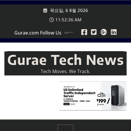
Skip
목요일, 6 8월 2026
to
content
11:52:37 AM
Gurae.com Follow Us
Gurae Tech News
Tech Moves. We Track.