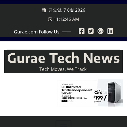
Skip
금요일, 7 8월 2026
to
content
11:12:48 AM
Gurae.com Follow Us
Gurae Tech News
Tech Moves. We Track.