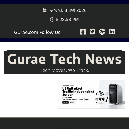
Skip
토요일, 8 8월 2026
to
content
8:28:55 PM
Gurae.com Follow Us
Gurae Tech News
Tech Moves. We Track.