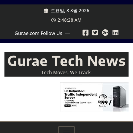
Skip
토요일, 8 8월 2026
to
content
2:48:29 AM
Gurae.com Follow Us
Gurae Tech News
Tech Moves. We Track.