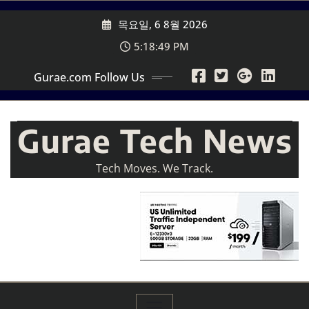
Skip
목요일, 6 8월 2026
to
content
5:18:51 PM
Gurae.com Follow Us
Gurae Tech News
Tech Moves. We Track.