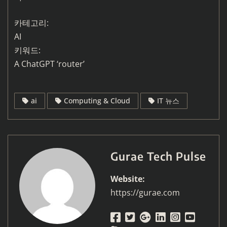
카테고리:
AI
키워드:
A ChatGPT ‘router’
ai
Computing & Cloud
IT 뉴스
Gurae Tech Pulse
Website:
https://gurae.com