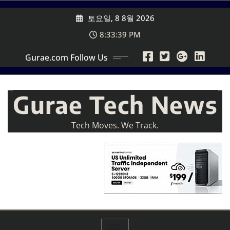
Skip
토요일, 8 8월 2026
to
content
8:33:41 PM
Gurae.com Follow Us
Gurae Tech News
Tech Moves. We Track.