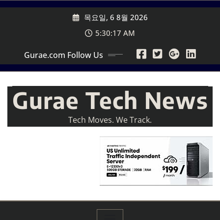
Skip
목요일, 6 8월 2026
to
content
5:30:19 AM
Gurae.com Follow Us
Gurae Tech News
Tech Moves. We Track.