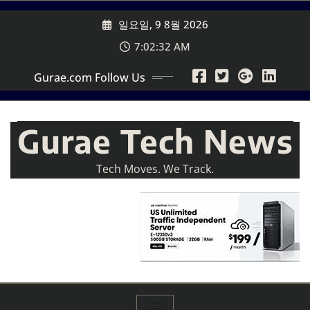
Skip
일요일, 9 8월 2026
to
content
7:02:34 AM
Gurae.com Follow Us
Gurae Tech News
Tech Moves. We Track.