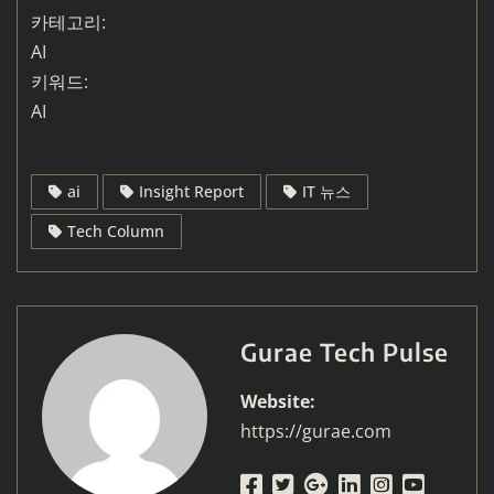
카테고리:
AI
키워드:
AI
ai
Insight Report
IT 뉴스
Tech Column
Gurae Tech Pulse
Website:
https://gurae.com