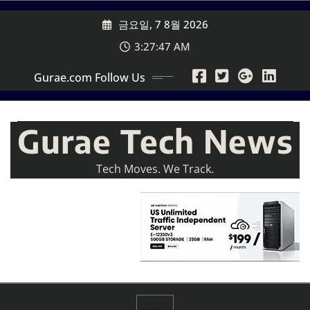
Skip
금요일, 7 8월 2026
to
content
3:27:49 AM
Gurae.com Follow Us
Gurae Tech News
Tech Moves. We Track.