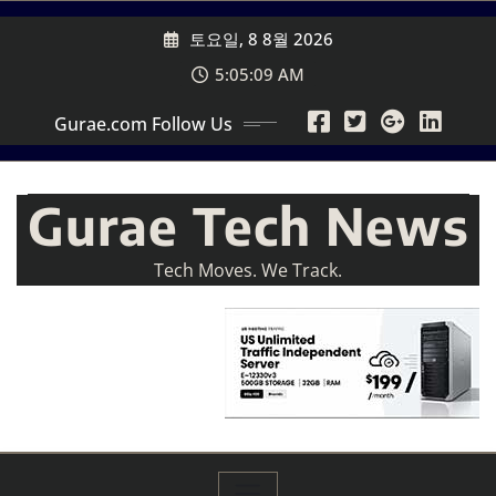
Skip
토요일, 8 8월 2026
to
content
5:05:11 AM
Gurae.com Follow Us
Gurae Tech News
Tech Moves. We Track.