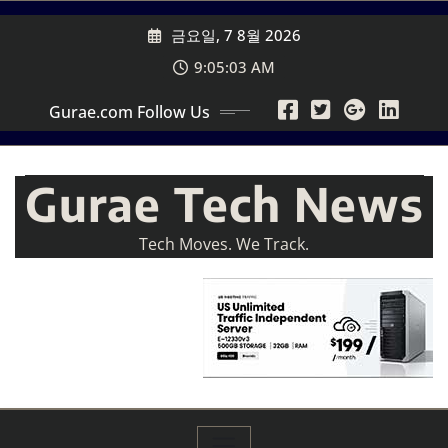
Skip
금요일, 7 8월 2026
to
content
9:05:04 AM
Gurae.com Follow Us
Gurae Tech News
Tech Moves. We Track.