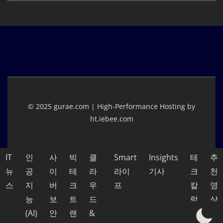
© 2025 gurae.com | High-Performance Hosting by
ht.iebee.com
IT
인
사
빅
클
Smart
Insights
테
추
뉴
공
이
테
라
라이
기사
크
천
스
지
버
크
우
프
칼
영
능
보
트
드
럼
상
(AI)
안
랜
&