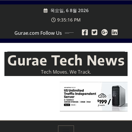
Skip
목요일, 6 8월 2026
to
content
9:35:18 PM
Gurae.com Follow Us
Gurae Tech News
Tech Moves. We Track.