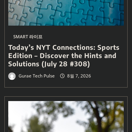
SMART 라이프
Today’s NYT Connections: Sports
Edition – Discover the Hints and
Solutions (July 28 #308)
Gurae Tech Pulse
8월 7, 2026