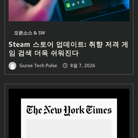
오픈소스 & SW
Steam 스토어 업데이트: 취향 저격 게
임 검색 더욱 쉬워진다
Gurae Tech Pulse
8월 7, 2026