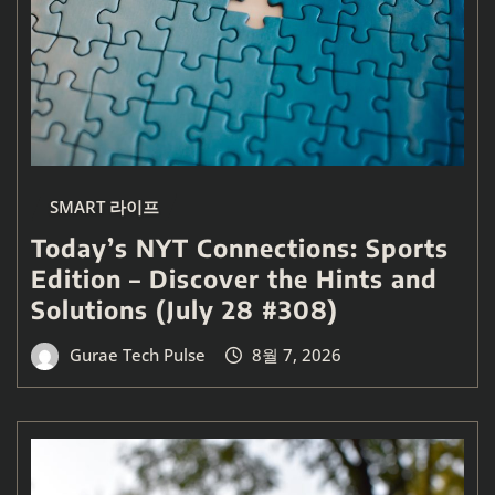
SMART 라이프
Today’s NYT Connections: Sports
Edition – Discover the Hints and
Solutions (July 28 #308)
Gurae Tech Pulse
8월 7, 2026