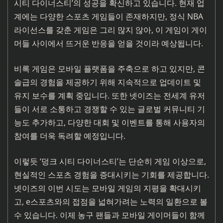
시티 다이너스티’의 성공을 확신하고 있습니다. 현재 업
계에는 다양한 스포츠 게임들이 존재하지만, 정식 NBA
라이선스를 갖춘 게임은 그리 많지 않아, 이 게임이 게이
머들 사이에서 뜨거운 반응을 얻을 것이라 예상됩니다.
비록 게임은 모바일 플랫폼을 주축으로 하고 있지만, 콘
솔급의 경험을 제공하기 위해 지속적으로 업데이트 및
유지 보수를 계획 중입니다. 또한 넷이즈는 전세계 유저
들이 서로 소통하고 경쟁할 수 있는 글로벌 커뮤니티 기
능도 추가하고, 다양한 대회 및 이벤트를 통해 사용자의
참여를 더욱 독려할 예정입니다.
이렇듯 ‘덩크 시티 다이너스티’는 단순히 게임 이상으로,
현실적인 스포츠 경험을 증대시키는 기회를 제공합니다.
넷이즈의 이번 시도는 모바일 게임의 지평을 확대시키
고, e스포츠와의 접점을 넓혀가려는 노력의 일환으로 볼
수 있습니다. 이제 농구 팬들과 모바일 게이머들이 함께