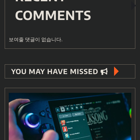
COMMENTS
보여줄 댓글이 없습니다.
YOU MAY HAVE MISSED