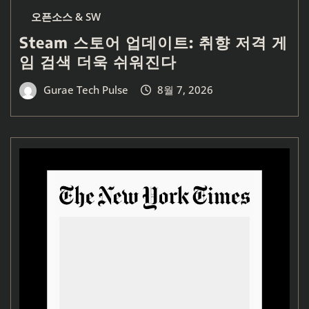
오픈소스 & SW
Steam 스토어 업데이트: 취향 저격 게
임 검색 더욱 쉬워진다
Gurae Tech Pulse
8월 7, 2026