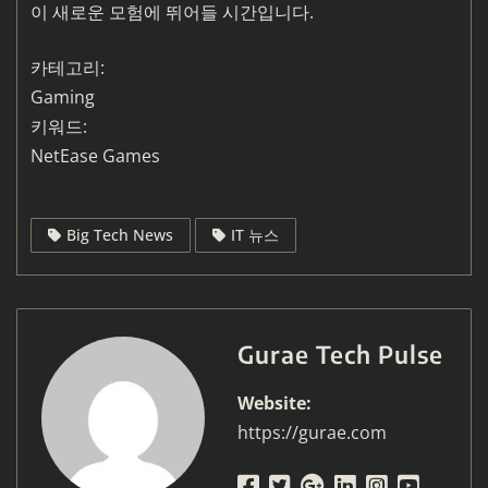
이 새로운 모험에 뛰어들 시간입니다.
카테고리:
Gaming
키워드:
NetEase Games
Big Tech News
IT 뉴스
Gurae Tech Pulse
Website:
https://gurae.com