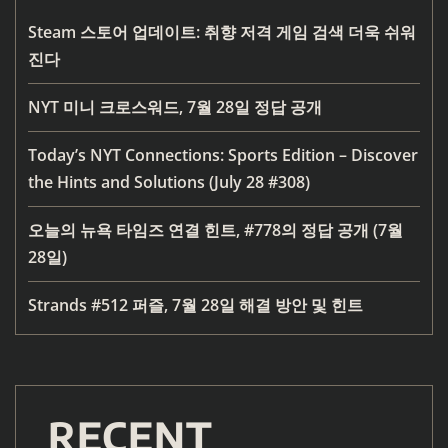
Steam 스토어 업데이트: 취향 저격 게임 검색 더욱 쉬워
진다
NYT 미니 크로스워드, 7월 28일 정답 공개
Today’s NYT Connections: Sports Edition – Discover
the Hints and Solutions (July 28 #308)
오늘의 뉴욕 타임즈 연결 힌트, #778의 정답 공개 (7월
28일)
Strands #512 퍼즐, 7월 28일 해결 방안 및 힌트
RECENT