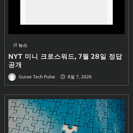
IT 뉴스
NYT 미니 크로스워드, 7월 28일 정답
공개
Gurae Tech Pulse
8월 7, 2026