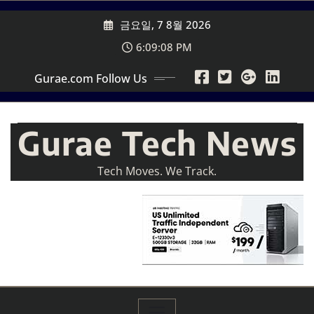
Skip
금요일, 7 8월 2026
to
content
6:09:10 PM
Gurae.com Follow Us
Gurae Tech News
Tech Moves. We Track.