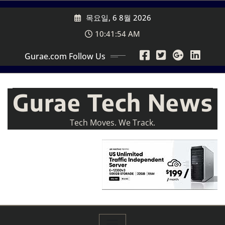
Skip
목요일, 6 8월 2026
to
content
10:41:56 AM
Gurae.com Follow Us
Gurae Tech News
Tech Moves. We Track.