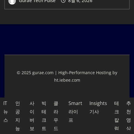
Gurae Tech Pulse
8월 6, 2026
© 2025 gurae.com | High-Performance Hosting by
ht.iebee.com
IT
인
사
빅
클
Smart
Insights
테
추
뉴
공
이
테
라
라이
기사
크
천
스
지
버
크
우
프
칼
영
능
보
트
드
럼
상