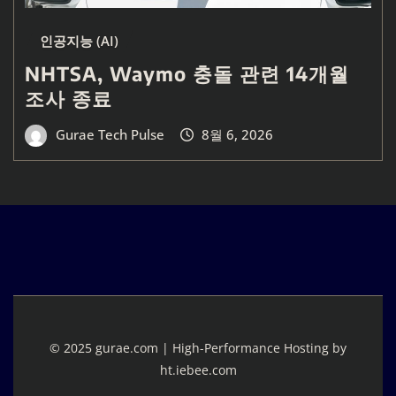
인공지능 (AI)
NHTSA, Waymo 충돌 관련 14개월
조사 종료
Gurae Tech Pulse
8월 6, 2026
© 2025 gurae.com | High-Performance Hosting by
ht.iebee.com