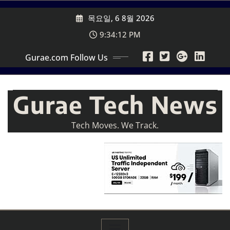
Skip
목요일, 6 8월 2026
to
content
9:34:14 PM
Gurae.com Follow Us
Gurae Tech News
Tech Moves. We Track.