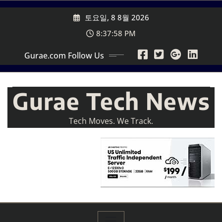
Skip
토요일, 8 8월 2026
to
content
8:38:00 PM
Gurae.com Follow Us
Gurae Tech News
Tech Moves. We Track.