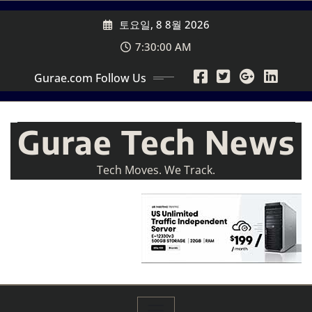
Skip
토요일, 8 8월 2026
to
content
7:30:02 AM
Gurae.com Follow Us
Gurae Tech News
Tech Moves. We Track.