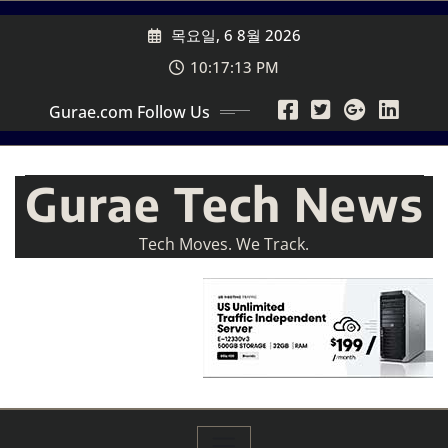
Skip
목요일, 6 8월 2026
to
content
10:17:14 PM
Gurae.com Follow Us
Gurae Tech News
Tech Moves. We Track.