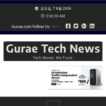
Skip
금요일, 7 8월 2026
to
content
3:50:32 AM
Gurae.com Follow Us
Gurae Tech News
Tech Moves. We Track.