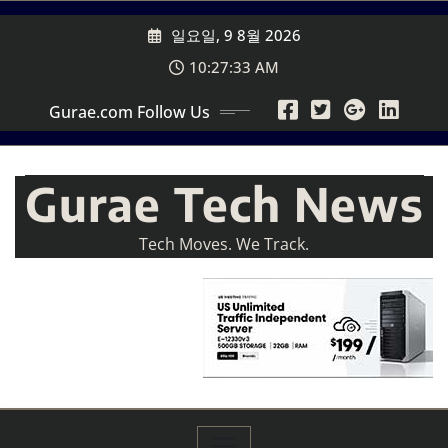
Skip
일요일, 9 8월 2026
to
content
10:27:35 AM
Gurae.com Follow Us
Gurae Tech News
Tech Moves. We Track.