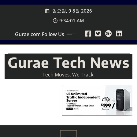
Skip
일요일, 9 8월 2026
to
content
9:34:02 AM
Gurae.com Follow Us
Gurae Tech News
Tech Moves. We Track.