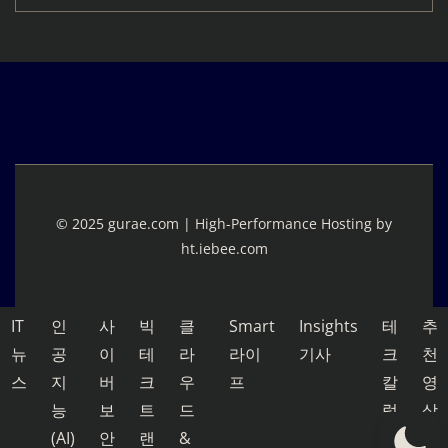
© 2025 gurae.com | High-Performance Hosting by
ht.iebee.com
IT
인
사
빅
클
Smart
Insights
테
추
뉴
공
이
테
라
라이
기사
크
천
스
지
버
크
우
프
칼
영
능
보
트
드
럼
상
(AI)
안
랜
&