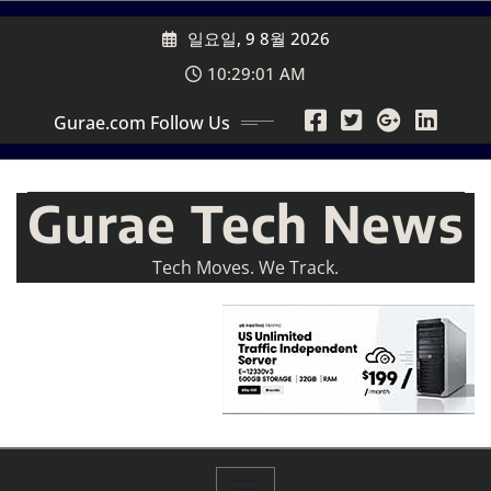
Skip
일요일, 9 8월 2026
to
content
10:29:03 AM
Gurae.com Follow Us
Gurae Tech News
Tech Moves. We Track.