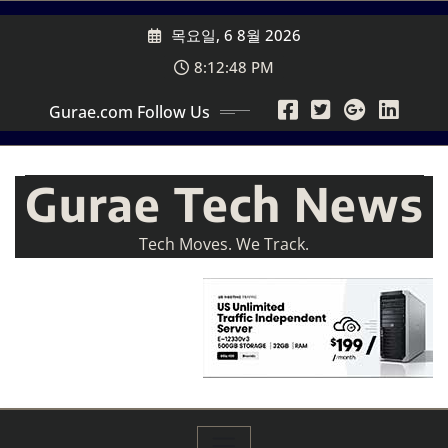
Skip
목요일, 6 8월 2026
to
content
8:12:50 PM
Gurae.com Follow Us
Gurae Tech News
Tech Moves. We Track.