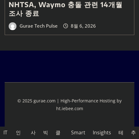
NHTSA, Waymo 충돌 관련 14개월
조사 종료
Gurae Tech Pulse
8월 6, 2026
© 2025 gurae.com | High-Performance Hosting by
ht.iebee.com
IT
인
사
빅
클
Smart
Insights
테
추