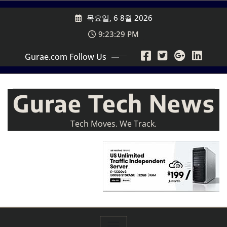
Skip
목요일, 6 8월 2026
to
content
9:23:31 PM
Gurae.com Follow Us
Gurae Tech News
Tech Moves. We Track.