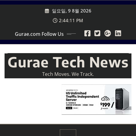
Skip
일요일, 9 8월 2026
to
content
2:44:13 PM
Gurae.com Follow Us
Gurae Tech News
Tech Moves. We Track.