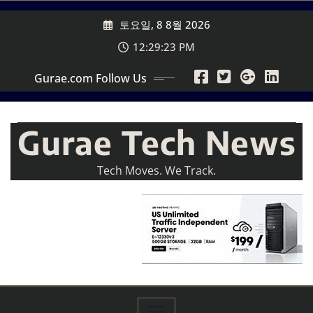
Skip
토요일, 8 8월 2026
to
content
12:29:25 PM
Gurae.com Follow Us
Gurae Tech News
Tech Moves. We Track.