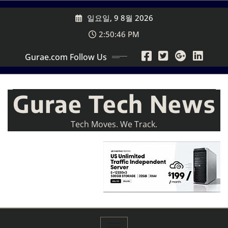
Skip
일요일, 9 8월 2026
to
content
2:50:48 PM
Gurae.com Follow Us
Gurae Tech News
Tech Moves. We Track.